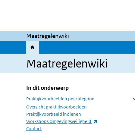
Overslaan en naar de inhoud gaan
Direct naar de hoofdnavigatie
Maatregelenwiki
Maatregelenwiki
In dit onderwerp
Overslaan menu In dit onderwerp
Praktijkvoorbeelden per categorie
Submenu openen
Overzicht praktijkvoorbeelden
Praktijkvoorbeeld indienen
(externe link)
Workshops Omgevingsveiligheid
Contact