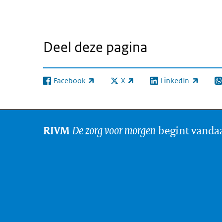
Deel deze pagina
Facebook
X
LinkedIn
(externe link)
(externe link)
(externe link)
(e
De zorg voor morgen
begint vanda
RIVM