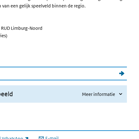
van een gelijk speelveld binnen de regio.
d, RUD Limburg-Noord
ies)
beeld
Meer informatie
E-mail
WhatsApp