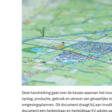
Deze handreiking gaat over de keuzes waarvan het noo
opslag, productie, gebruik en vervoer van gevaarlijke st
omgevingsplannen. Dit document draagt bij aan invull
document een herkenbaar en herleidbaar EV-advies va