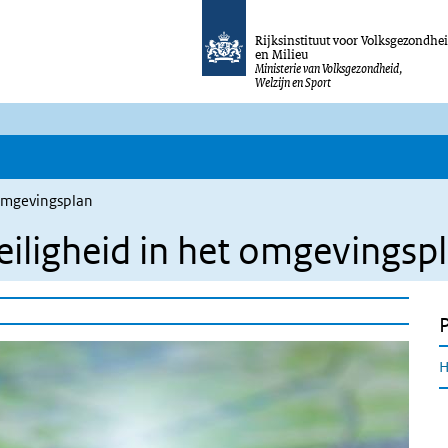
Rijksinstituut voor Volksgezondhe
en Milieu
Ministerie van Volksgezondheid,
Welzijn en Sport
 omgevingsplan
eiligheid in het omgevingsp
H