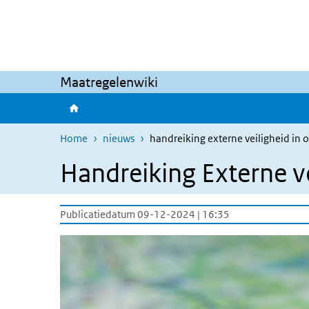
Overslaan en naar de inhoud gaan
Direct naar de hoofdnavigatie
Maatregelenwiki
Home
nieuws
handreiking externe veiligheid in
Handreiking Externe v
Publicatiedatum 09-12-2024 | 16:35