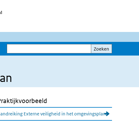
id
Zoeken
Zoeken
lan
Praktijkvoorbeeld
andreiking Externe veiligheid in het omgevingsplan