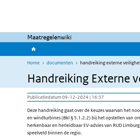
Overslaan en naar de inhoud gaan
Direct naar de hoofdnavigatie
Maatregelenwiki
Home
documenten
handreiking externe veiligh
Handreiking Externe v
Publicatiedatum 09-12-2024 | 16:37
Deze handreiking gaat over de keuzes waarvan het nood
en windturbines (Bkl § 5.1.2.2) bij het opstellen van
herkenbaar en herleidbaar EV-advies van RUD Limburg
speelveld binnen de regio.