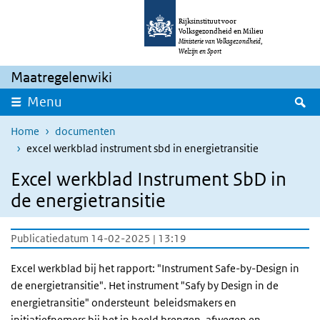
Overslaan en naar de inhoud gaan
Direct naar de hoofdnavigatie
Rijksinstituut voor
Volksgezondheid en Milieu
Ministerie van Volksgezondheid,
Welzijn en Sport
Maatregelenwiki
Z
Menu
Home
documenten
excel werkblad instrument sbd in energietransitie
Excel werkblad Instrument SbD in
de energietransitie
Publicatiedatum 14-02-2025 | 13:19
Excel werkblad bij het rapport: "Instrument Safe-by-Design in
de energietransitie". Het instrument "Safy by Design in de
energietransitie" ondersteunt beleidsmakers en
initiatiefnemers bij het in beeld brengen, afwegen en