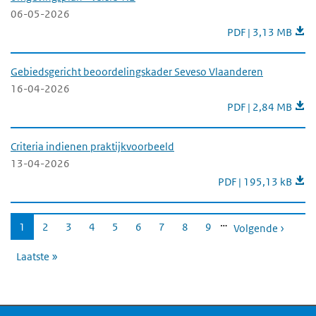
06-05-2026
Handreiking Bouwst
PDF | 3,13 MB
Gebiedsgericht beoordelingskader Seveso Vlaanderen
16-04-2026
Gebiedsgericht be
PDF | 2,84 MB
Criteria indienen praktijkvoorbeeld
13-04-2026
Criteria indienen pra
PDF | 195,13 kB
Paginering
…
Huidige
1
Pagina
2
Pagina
3
Pagina
4
Pagina
5
Pagina
6
Pagina
7
Pagina
8
Pagina
9
Volgende ›
pagina
Laatste »