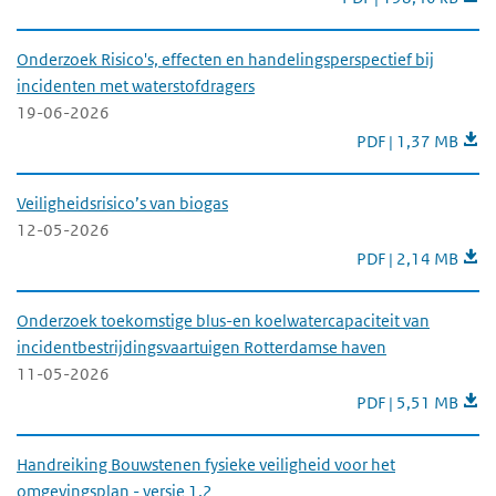
Onderzoek Risico's, effecten en handelingsperspectief bij
incidenten met waterstofdragers
19-06-2026
Onderzoek Risico's
PDF | 1,37 MB
Veiligheidsrisico’s van biogas
12-05-2026
Veiligheidsrisico’s
PDF | 2,14 MB
Onderzoek toekomstige blus-en koelwatercapaciteit van
incidentbestrijdingsvaartuigen Rotterdamse haven
11-05-2026
Onderzoek toekomst
PDF | 5,51 MB
Handreiking Bouwstenen fysieke veiligheid voor het
omgevingsplan - versie 1.2