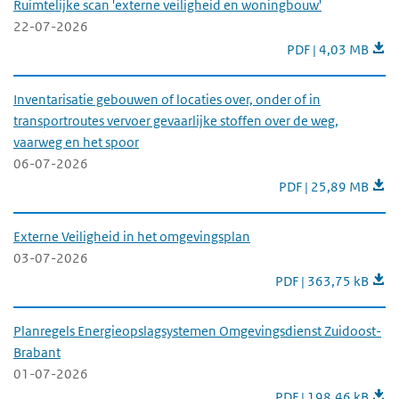
Ruimtelijke scan 'externe veiligheid en woningbouw'
22-07-2026
Ruimtelijke scan '
PDF | 4,03 MB
Inventarisatie gebouwen of locaties over, onder of in
transportroutes vervoer gevaarlijke stoffen over de weg,
vaarweg en het spoor
06-07-2026
Inventarisatie gebou
PDF | 25,89 MB
Externe Veiligheid in het omgevingsplan
03-07-2026
Externe Veiligheid i
PDF | 363,75 kB
Planregels Energieopslagsystemen Omgevingsdienst Zuidoost-
Brabant
01-07-2026
Planregels Energieo
PDF | 198,46 kB