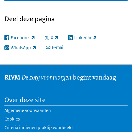
Deel deze pagina
Facebook
X
LinkedIn
(externe link)
(externe link)
(externe link)
E-mail
WhatsApp
(externe link)
De zorg voor morgen
begint vandaag
RIVM
Over deze site
Algemene voorwaarden
Cookies
Criteria indienen praktijkvoorbeeld