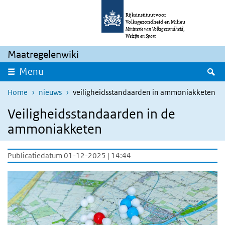
Overslaan en naar de inhoud gaan
Direct naar de hoofdnavigatie
Rijksinstituut voor
Volksgezondheid en Milieu
Ministerie van Volksgezondheid,
Welzijn en Sport
Maatregelenwiki
Z
Menu
Home
nieuws
veiligheidsstandaarden in ammoniakketen
Veiligheidsstandaarden in de
ammoniakketen
Publicatiedatum 01-12-2025 | 14:44