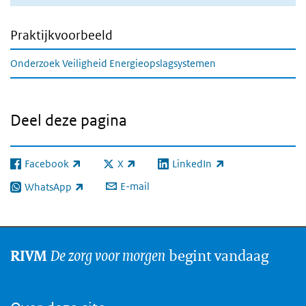
Praktijkvoorbeeld
Onderzoek Veiligheid Energieopslagsystemen
Deel deze pagina
Facebook
X
LinkedIn
(externe link)
(externe link)
(externe link)
E-mail
WhatsApp
(externe link)
De zorg voor morgen
begint vandaag
RIVM