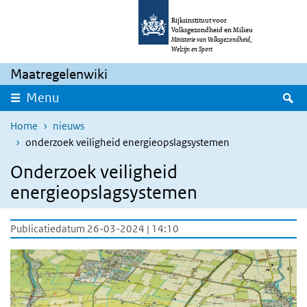
Overslaan en naar de inhoud gaan
Direct naar de hoofdnavigatie
Rijksinstituut voor
Volksgezondheid en Milieu
Ministerie van Volksgezondheid,
Welzijn en Sport
Maatregelenwiki
Z
Menu
Home
nieuws
onderzoek veiligheid energieopslagsystemen
Onderzoek veiligheid
energieopslagsystemen
Publicatiedatum 26-03-2024 | 14:10