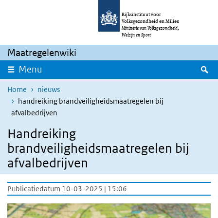
Overslaan en naar de inhoud gaan
Direct naar de hoofdnavigatie
Rijksinstituut voor
Volksgezondheid en Milieu
Ministerie van Volksgezondheid,
Welzijn en Sport
Maatregelenwiki
Z
Menu
Home
nieuws
handreiking brandveiligheidsmaatregelen bij
afvalbedrijven
Handreiking
brandveiligheidsmaatregelen bij
afvalbedrijven
Publicatiedatum 10-03-2025 | 15:06