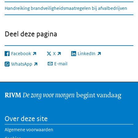
Handreiking brandveiligheidsmaatregelen bij afvalbedrijven
Deel deze pagina
Facebook
X
LinkedIn
(externe link)
(externe link)
(externe link)
E-mail
WhatsApp
(externe link)
De zorg voor morgen
begint vandaag
RIVM
Over deze site
Algemene voorwaarden