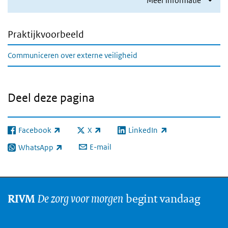
Meer informatie
Praktijkvoorbeeld
Communiceren over externe veiligheid
Deel deze pagina
Facebook
X
LinkedIn
(externe link)
(externe link)
(externe link)
E-mail
WhatsApp
(externe link)
De zorg voor morgen
begint vandaag
RIVM