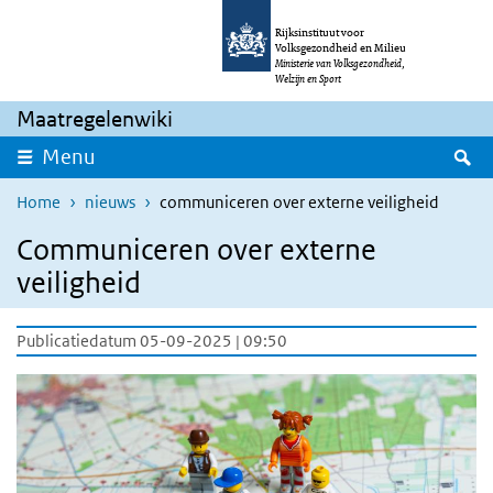
Overslaan en naar de inhoud gaan
Direct naar de hoofdnavigatie
Rijksinstituut voor
Volksgezondheid en Milieu
Ministerie van Volksgezondheid,
Welzijn en Sport
Maatregelenwiki
Z
Menu
Home
nieuws
communiceren over externe veiligheid
Communiceren over externe
veiligheid
Publicatiedatum 05-09-2025 | 09:50