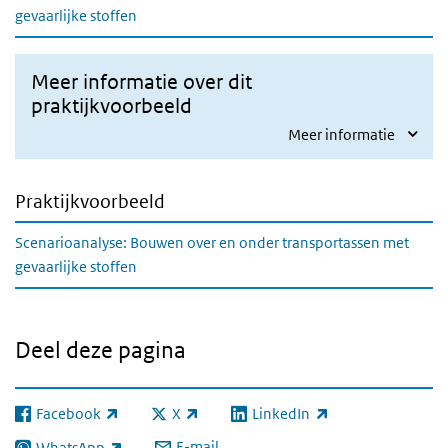
gevaarlijke stoffen
Meer informatie over dit
praktijkvoorbeeld
Meer informatie
Praktijkvoorbeeld
Scenarioanalyse: Bouwen over en onder transportassen met
gevaarlijke stoffen
Deel deze pagina
Facebook
X
LinkedIn
(externe link)
(externe link)
(externe link)
E-mail
WhatsApp