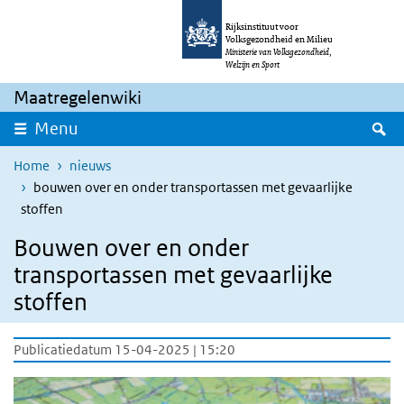
Overslaan en naar de inhoud gaan
Direct naar de hoofdnavigatie
Rijksinstituut voor
Volksgezondheid en Milieu
Ministerie van Volksgezondheid,
Welzijn en Sport
Maatregelenwiki
Z
Menu
Home
nieuws
bouwen over en onder transportassen met gevaarlijke
stoffen
Bouwen over en onder
transportassen met gevaarlijke
stoffen
Publicatiedatum 15-04-2025 | 15:20