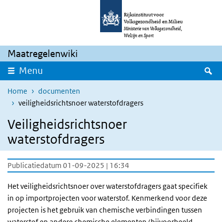
Overslaan en naar de inhoud gaan
Direct naar de hoofdnavigatie
Rijksinstituut voor
Volksgezondheid en Milieu
Ministerie van Volksgezondheid,
Welzijn en Sport
Maatregelenwiki
Z
Menu
Home
documenten
veiligheidsrichtsnoer waterstofdragers
Veiligheidsrichtsnoer
waterstofdragers
Publicatiedatum 01-09-2025 | 16:34
Het veiligheidsrichtsnoer over waterstofdragers gaat specifiek
in op importprojecten voor waterstof. Kenmerkend voor deze
projecten is het gebruik van chemische verbindingen tussen
waterstof en andere chemische elementen (bijvoorbeeld