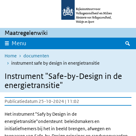
Overslaan en naar de inhoud gaan
Direct naar de hoofdnavigatie
Rijksinstituut voor
Volksgezondheid en Milieu
Ministerie van Volksgezondheid,
Welzijn en Sport
Maatregelenwiki
Z
Menu
Home
documenten
instrument safe by design in energietransitie
Instrument "Safe-by-Design in de
energietransitie"
Publicatiedatum 25-10-2024 | 11:02
Het instrument "Safy by Design in de
energietransitie"ondersteunt beleidsmakers en
initiatiefnemers bij het in beeld brengen, afwegen en
toepassen van Safe-by-Design principes en randvoorwaarden.