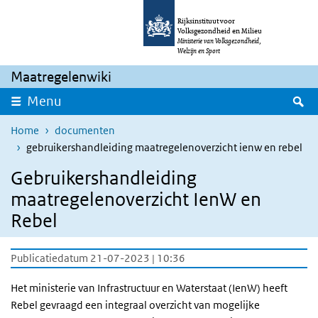
Overslaan en naar de inhoud gaan
Direct naar de hoofdnavigatie
Rijksinstituut voor
Volksgezondheid en Milieu
Ministerie van Volksgezondheid,
Welzijn en Sport
Maatregelenwiki
Z
Menu
Home
documenten
gebruikershandleiding maatregelenoverzicht ienw en rebel
Gebruikershandleiding
maatregelenoverzicht IenW en
Rebel
Publicatiedatum 21-07-2023 | 10:36
Het ministerie van Infrastructuur en Waterstaat (IenW) heeft
Rebel gevraagd een integraal overzicht van mogelijke